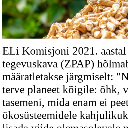
ELi Komisjoni 2021. aastal 
tegevuskava (ZPAP) hõlmab 
määratletakse järgmiselt: "N
terve planeet kõigile: õhk, 
tasemeni, mida enam ei peeta
ökosüsteemidele kahjulikuk
lisada viide olemasolevale 