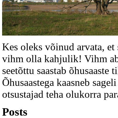
Kes oleks võinud arvata, e
vihm olla kahjulik! Vihm ab
seetõttu saastab õhusaaste ti
Õhusaastega kaasneb sageli
otsustajad teha olukorra pa
Posts