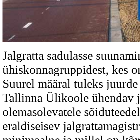
Jalgratta sadulasse suunam
ühiskonnagruppidest, kes o
Suurel määral tuleks juurde 
Tallinna Ülikoole ühendav ja
olemasolevatele sõiduteedele
eraldiseisev jalgrattamagist
minimaalne ja millel on kõrg