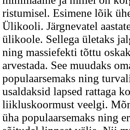
ristumisel. Esimene lõik üh
Ülikooli. Järgnevatel aastate
ülikoole. Sellega ületaks jalgr
ning massiefekti tõttu oskak
arvestada. See muudaks oma
populaarsemaks ning turva
usaldaksid lapsed rattaga k
liikluskoormust veelgi. Mõn
üha populaarsemaks ning er