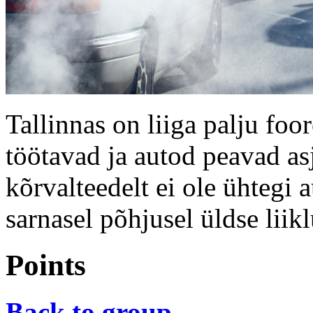
Tallinnas on liiga palju foor
töötavad ja autod peavad as
kõrvalteedelt ei ole ühtegi 
sarnasel põhjusel üldse liik
Points
Back to group