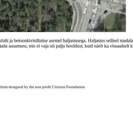
lti ja betoonkivisillutise asemel haljastusega. Haljastus sellisel madala
tada aasamuru, mis ei vaja nii palju hooldust, kuid näeb ka visuaalselt 
atform designed by the non profit Citizens Foundation