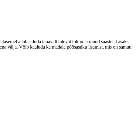
l tasemel aitab siduda tänavalt tulevat tolmu ja muud saastet. Lisaks
kena välja. Võib kaaluda ka madala põõsastiku lisamist, mis on samuti