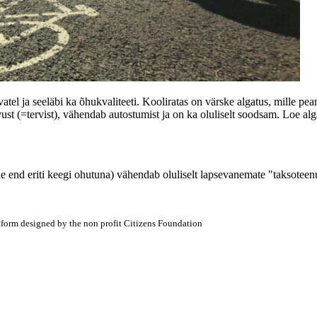
atel ja seeläbi ka õhukvaliteeti. Kooliratas on värske algatus, mille p
kuvust (=tervist), vähendab autostumist ja on ka oluliselt soodsam. Loe a
unne end eriti keegi ohutuna) vähendab oluliselt lapsevanemate "taksoteen
atform designed by the non profit Citizens Foundation