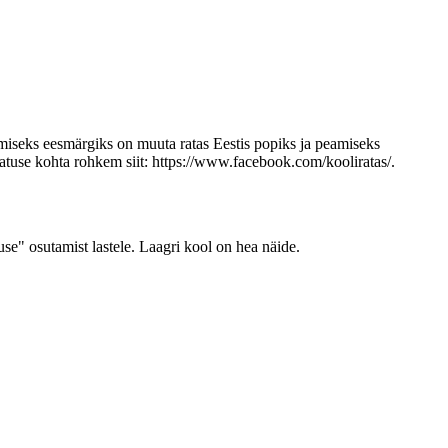
eamiseks eesmärgiks on muuta ratas Eestis popiks ja peamiseks
lgatuse kohta rohkem siit: https://www.facebook.com/kooliratas/.
use" osutamist lastele. Laagri kool on hea näide.