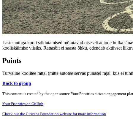
Laste autoga kooli sõidutamised mõjutavad otseselt autode hulka tänav
kooliskäimise viisiks. Rattasõit ei saasta õhku, edendab aktiivset lii
Points
Turvaline koolitee rattal (mitte autotee servas punasel rajal, kus ei t
Back to group
This content is created by the open source Your Priorities citizen engagement pl
Your Priorities on GitHub
Check out the Citizens Foundation website for more information