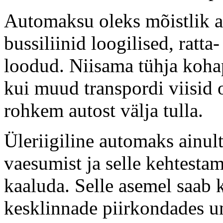
Automaksu oleks mõistlik al
bussiliinid loogilised, ratta
loodud. Niisama tühja kohape
kui muud transpordi viisid 
rohkem autost välja tulla.
Üleriigiline automaks ainul
vaesumist ja selle kehtestami
kaaluda. Selle asemel saab 
kesklinnade piirkondades