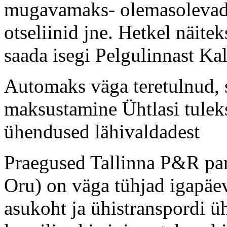
mugavamaks- olemasolevad 
otseliinid jne. Hetkel näite
saada isegi Pelgulinnast Ka
Automaks väga teretulnud, 
maksustamine Ühtlasi tulek
ühendused lähivaldadest
Praegused Tallinna P&R park
Oru) on väga tühjad igapäev
asukoht ja ühistranspordi ü