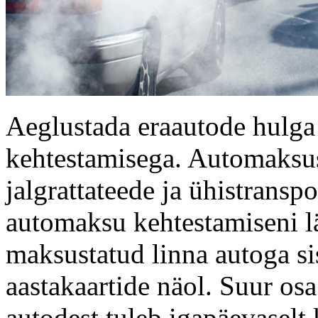
Aeglustada eraautode hulg
kehtestamisega. Automaksus
jalgrattateede ja ühistranspo
automaksu kehtestamiseni läh
maksustatud linna autoga s
aastakaartide näol. Suur osa
autodest tuleb igapäevaselt 