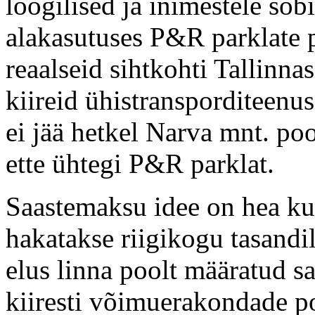
loogilised ja inimestele so
alakasutuses P&R parklate 
reaalseid sihtkohti Tallinna
kiireid ühistransporditeenu
ei jää hetkel Narva mnt. poo
ette ühtegi P&R parklat.
Saastemaksu idee on hea ku
hakatakse riigikogu tasandil
elus linna poolt määratud s
kiiresti võimuerakondade po