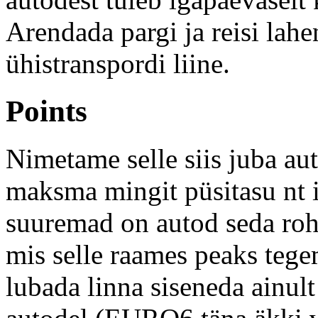
Arendada pargi ja reisi lah
ühistranspordi liine.
Points
Nimetame selle siis juba a
maksma mingit püsitasu nt i
suuremad on autod seda roh
mis selle raames peaks tege
lubada linna siseneda ainu