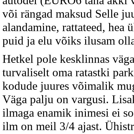
autodel (EURO6 täna äkki v
või rängad maksud Selle juu
alandamine, rattateed, hea 
puid ja elu võiks ilusam oll
Hetkel pole kesklinnas väga
turvaliselt oma ratastki par
kodude juures võimalik mugav
Väga palju on vargusi. Lis
ilmaga enamik inimesi ei soo
ilm on meil 3/4 ajast. Ühis