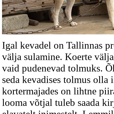
Igal kevadel on Tallinnas p
välja sulamine. Koerte välja
vaid pudenevad tolmuks. Õ
seda kevadises tolmus olla 
kortermajades on lihtne piira
looma võtjal tuleb saada k
elavatelt inimestelt. Lemmi