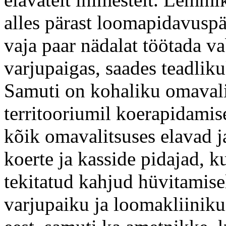
alles pärast loomapidavuspä
vaja paar nädalat töötada v
varjupaigas, saades teadlik
Samuti on kohaliku omaval
territooriumil koerapidamis
kõik omavalitsuses elavad j
koerte ja kasside pidajad, 
tekitatud kahjud hüvitamise
varjupaiku ja loomakliiniku