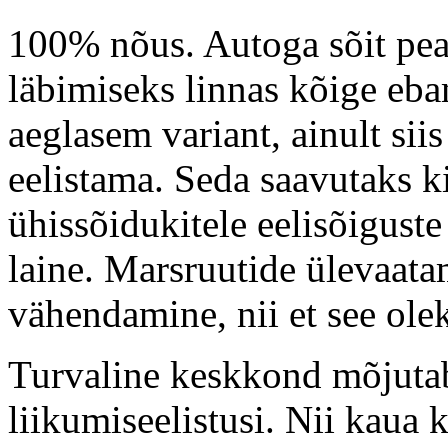
100% nõus. Autoga sõit pe
läbimiseks linnas kõige e
aeglasem variant, ainult sii
eelistama. Seda saavutaks k
ühissõidukitele eelisõiguste
laine. Marsruutide ülevaat
vähendamine, nii et see oleks
Turvaline keskkond mõjutab 
liikumiseelistusi. Nii kaua 