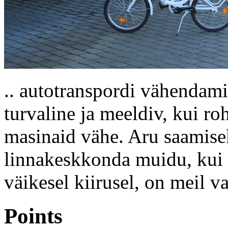
.. autotranspordi vähendamis
turvaline ja meeldiv, kui roh
masinaid vähe. Aru saamisek
linnakeskkonda muidu, kui 
väikesel kiirusel, on meil v
Points