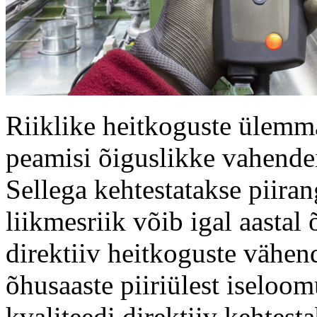
Riiklike heitkoguste ülemm
peamisi õiguslikke vahende
Sellega kehtestatakse piira
liikmesriik võib igal aastal
direktiiv heitkoguste vähe
õhusaaste piiriülest iseloom
kvaliteedi direktiiv kehtes