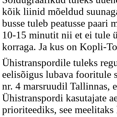
kõik liinid mõeldud suunag
busse tuleb peatusse paari mi
10-15 minutit nii et ei tule 
korraga. Ja kus on Kopli-To
Ühistranspordile tuleks regu
eelisõigus lubava fooritule 
nr. 4 marsruudil Tallinnas, e
Ühistranspordi kasutajate a
prioriteediks, see meelitaks