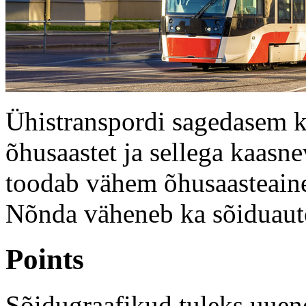
Ühistranspordi sagedasem 
õhusaastet ja sellega kaasne
toodab vähem õhusaasteainei
Nõnda väheneb ka sõiduautod
Points
Sõidugraafikud tuleks uuend