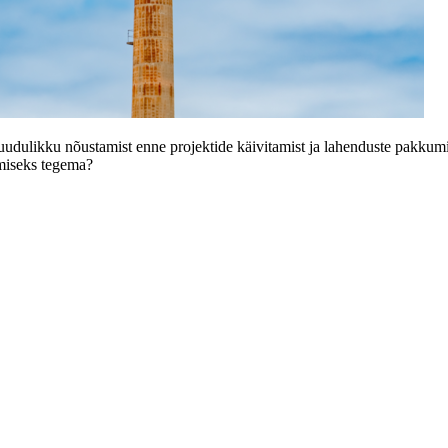
uudulikku nõustamist enne projektide käivitamist ja lahenduste pakkumi
amiseks tegema?