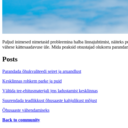
Paljud inimesed nimetasid probleemina halba linnajuhtimist, näiteks p
vähese kättesaadavuse üle. Mida peaksid otsustajad olukorra parand
Posts
Parandada õhukvaliteedi seiret ja aruandlust
Kesklinnas rohkem parke ja puid
Vältida tee-ehitusmaterjali jms ladustamist kesklinnas
Suurendada teadlikkust õhusaaste kahjulikust mõjust
Õhusaaste vähendamiseks
Back to community