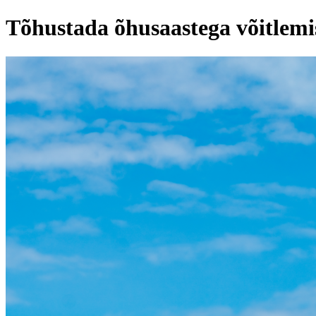
Tõhustada õhusaastega võitlemi